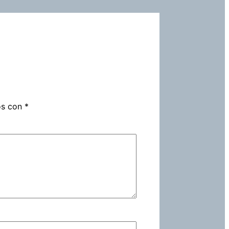
os con
*