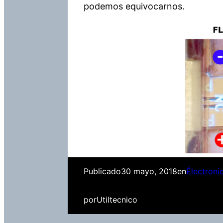
podemos equivocarnos.
Publicado
30 mayo, 2018
en
Électroni
por
Utiltecnico