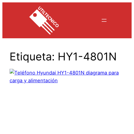
Saltar
al
contenido
Etiqueta:
HY1-4801N