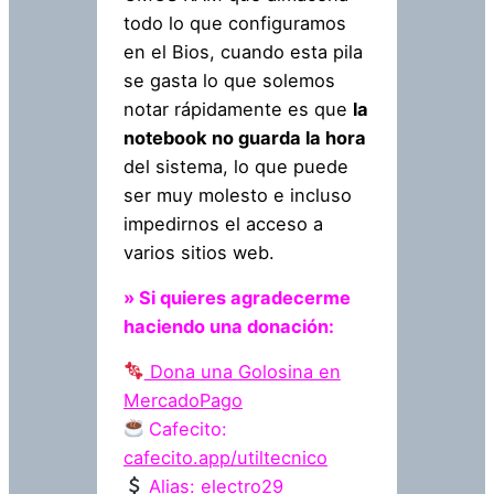
todo lo que configuramos
en el Bios, cuando esta pila
se gasta lo que solemos
notar rápidamente es que
la
notebook no guarda la hora
del sistema, lo que puede
ser muy molesto e incluso
impedirnos el acceso a
varios sitios web.
» Si quieres agradecerme
haciendo una donación:
Dona una
Golosina en
MercadoPago
Cafecito:
cafecito.app/utiltecnico
Alias: electro29