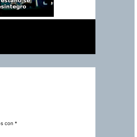
os con
*