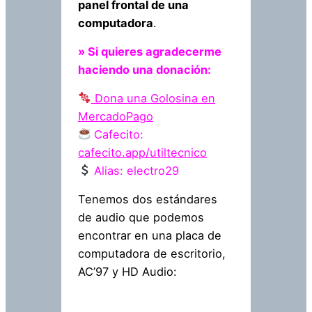
panel frontal de una
computadora
.
» Si quieres agradecerme
haciendo una donación:
Dona una
Golosina en
MercadoPago
Cafecito:
cafecito.app/utiltecnico
Alias: electro29
Tenemos dos estándares
de audio que podemos
encontrar en una placa de
computadora de escritorio,
AC’97 y HD Audio: