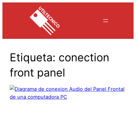
Saltar
al
contenido
Etiqueta:
conection
front panel