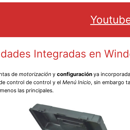
Youtub
lidades Integradas en Win
entas de
motorización
y
configuración
ya incorporada
de control de control y el
Menú Inicio
, sin embargo t
menos las principales.