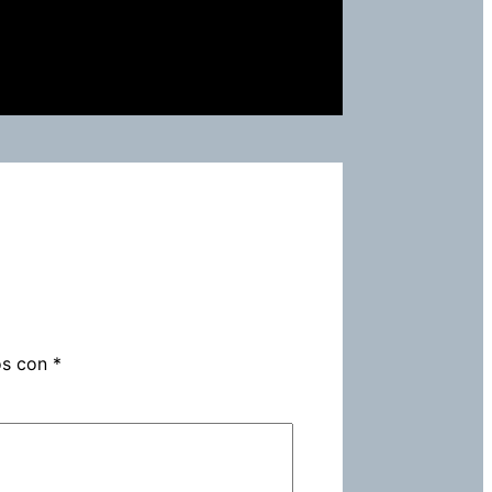
os con
*