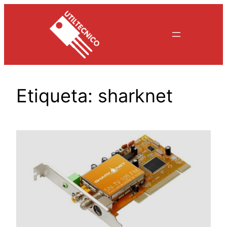
Saltar
al
contenido
Etiqueta:
sharknet