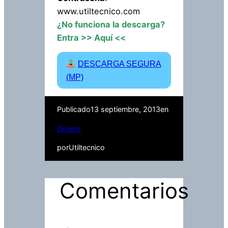
www.utiltecnico.com
¿No funciona la descarga?
Entra
>> Aquí <<
DESCARGA SEGURA
(MP)
Publicado
13 septiembre, 2013
en
Drivers
por
Utiltecnico
Comentarios