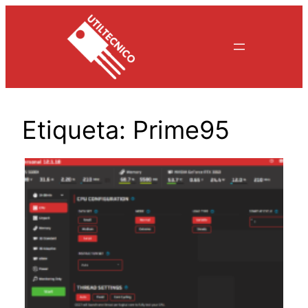
Saltar
al
contenido
Etiqueta:
Prime95