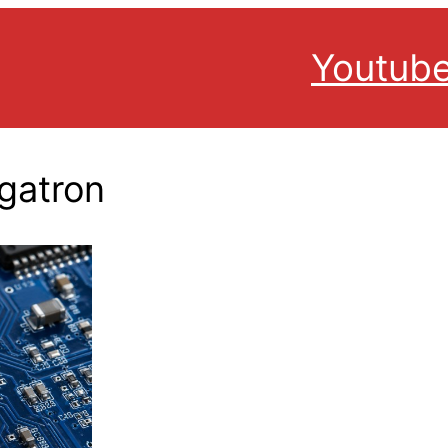
Youtub
gatron