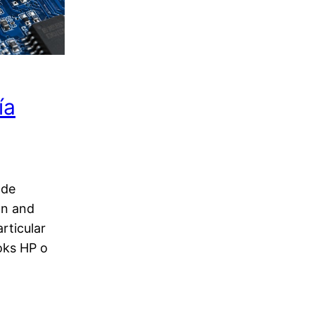
ía
 de
on and
rticular
oks HP o