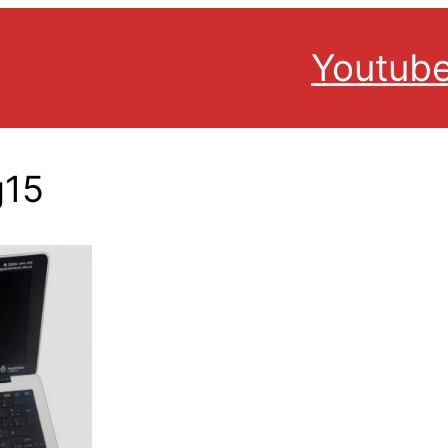
Youtub
g15