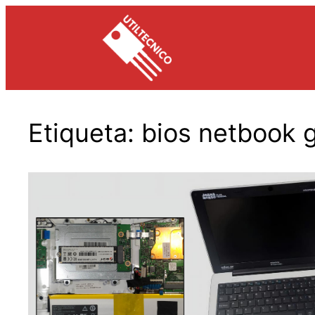
Saltar
al
contenido
Etiqueta:
bios netbook 