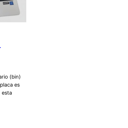
N
rio (bin)
 placa es
 esta