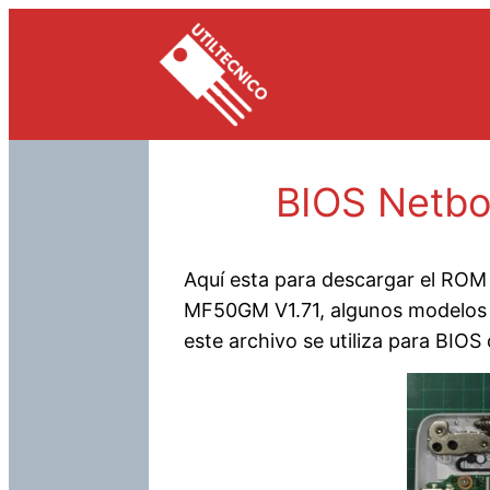
Saltar
al
contenido
BIOS Netbo
Aquí esta para descargar el ROM o
MF50GM V1.71, algunos modelos q
este archivo se utiliza para BIO