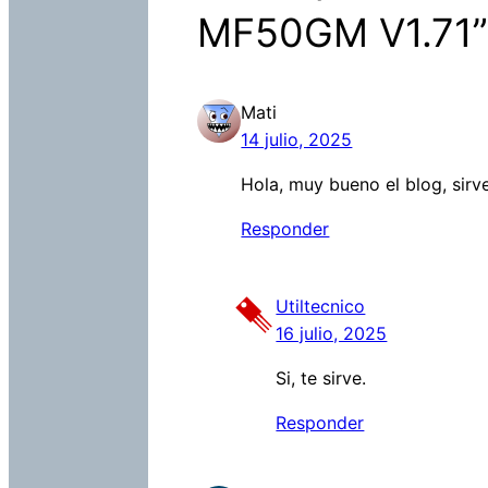
MF50GM V1.71
Mati
14 julio, 2025
Hola, muy bueno el blog, sirv
Responder
Utiltecnico
16 julio, 2025
Si, te sirve.
Responder