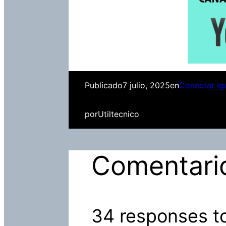
Publicado
7 julio, 2025
en
Conectar Ig
por
Utiltecnico
Comentari
34 responses t