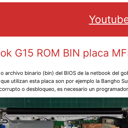
Youtub
ok G15 ROM BIN placa M
 archivo binario (bin) del BIOS de la netbook del go
ue utilizan esta placa son por ejemplo la Bangho S
S corrupto o desbloqueo, es necesario un programado