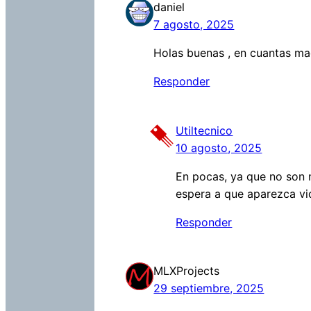
daniel
7 agosto, 2025
Holas buenas , en cuantas maq
Responder
Utiltecnico
10 agosto, 2025
En pocas, ya que no son 
espera a que aparezca vid
Responder
MLXProjects
29 septiembre, 2025