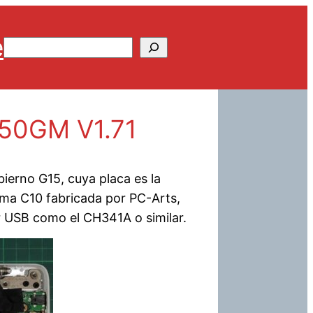
e
Buscar
F50GM V1.71
bierno G15, cuya placa es la
uma C10 fabricada por PC-Arts,
r USB como el CH341A o similar.