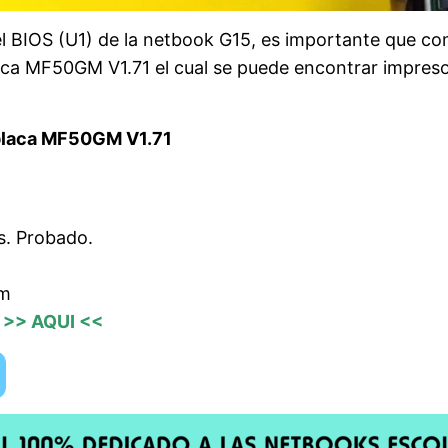
el BIOS (U1) de la netbook G15, es importante que c
lca MF50GM V1.71 el cual se puede encontrar impres
placa MF50GM V1.71
s. Probado.
om
a
>> AQUI <<