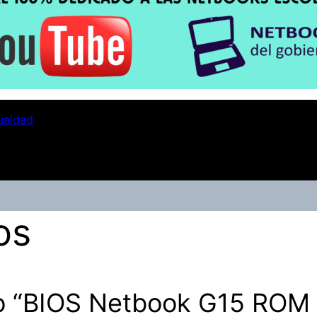
ualdad
os
o “BIOS Netbook G15 ROM 