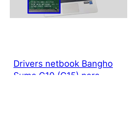
Drivers netbook Bangho
Suma C10 (G15) para
Windows 10 de 64 bits
El modelo de netbook Juana Manso Bangho
Suma C10, corresponde al modelo de
netbook G15, esta netbook tiene utiliza el
chipset de la familia Gemini Lake y utiliza un