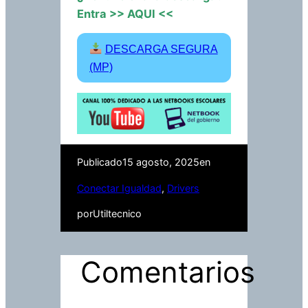
Entra
>> AQUI <<
DESCARGA SEGURA
(MP)
Publicado
15 agosto, 2025
en
Conectar Igualdad
, 
Drivers
por
Utiltecnico
Comentarios