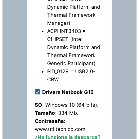
Dynamic Platform and
Thermal Framework
Manager)
ACPI INT3403 =
CHIPSET (Intel
Dynamic Platform and
Thermal Framework
Generic Participant)
PID_0129 = USB2.0-
CRW
Drivers Netbook G15
SO
: Windows 10 (64 bits).
Tamaño
: 334 Mb.
Contraseña
:
www.utiltecnico.com
¿No funciona la descarga?