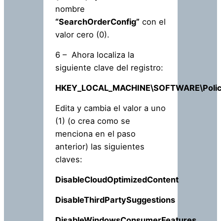
nombre
“SearchOrderConfig”
con el
valor cero (0).
6 – Ahora localiza la
siguiente clave del registro:
HKEY_LOCAL_MACHINE\SOFTWARE\Policie
Edita y cambia el valor a uno
(1) (o crea como se
menciona en el paso
anterior) las siguientes
claves:
DisableCloudOptimizedContent
DisableThirdPartySuggestions
DisableWindowsConsumerFeatures