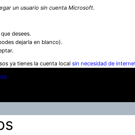
egar un usuario sin cuenta Microsoft
.
o que desees.
podes dejarla en blanco).
eptar.
os ya tienes la cuenta local
sin necesidad de interne
nes
os