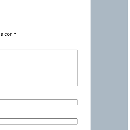
os con
*