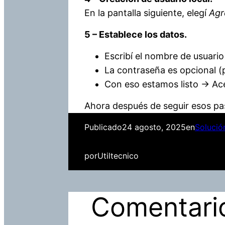
En la pantalla siguiente, elegí
Agr
5 – Establece los datos.
Escribí el nombre de usuari
La contraseña es opcional (
Con eso estamos listo → Ac
Ahora después de seguir esos pas
Publicado
24 agosto, 2025
en
Solució
por
Utiltecnico
Comentari