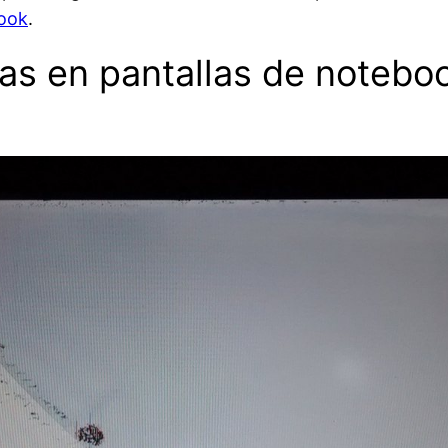
book
.
las en pantallas de notebo