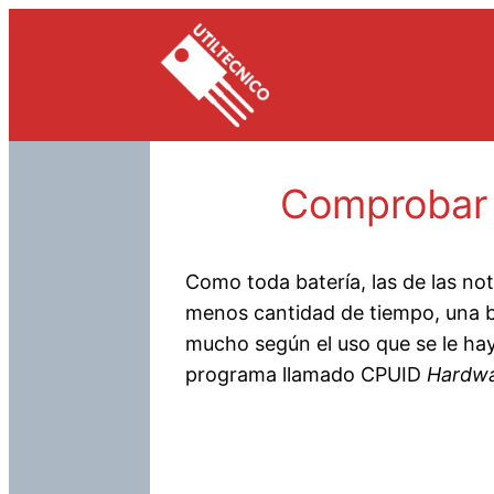
Saltar
al
contenido
Comprobar e
Como toda batería, las de las n
menos cantidad de tiempo, una b
mucho según el uso que se le hay
programa llamado CPUID
Hardwa