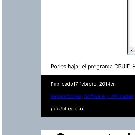
Podes bajar el programa CPUID
Publicado
17 febrero, 2014
en
Reparaciónes
, 
Software y Utilidades
por
Utiltecnico