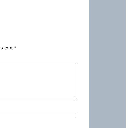
os con
*