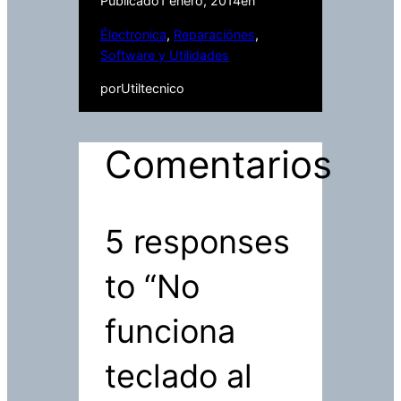
Publicado
1 enero, 2014
en
Électronica
, 
Reparaciónes
, 
Software y Utilidades
por
Utiltecnico
Comentarios
5 responses
to “No
funciona
teclado al