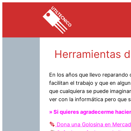
Saltar
al
contenido
Herramientas de
En los años que llevo reparando
facilitan el trabajo y que en alg
que cualquiera se puede imaginar
ver con la informática pero que s
» Si quieres agradecerme hacie
Dona una
Golosina en Merca