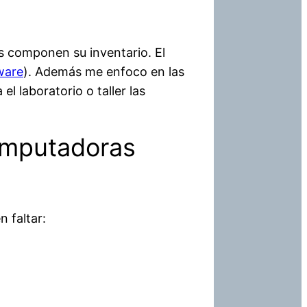
s componen su inventario. El
ware
). Además me enfoco en las
l laboratorio o taller las
omputadoras
 faltar: