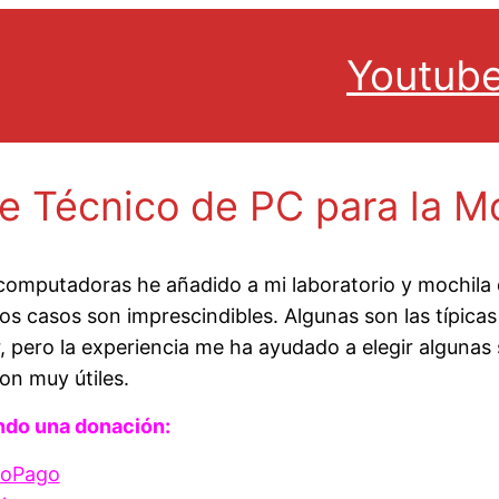
Youtub
 Técnico de PC para la Moc
 computadoras he añadido a mi laboratorio y mochila
unos casos son imprescindibles. Algunas son las típica
, pero la experiencia me ha ayudado a elegir algunas
on muy útiles.
ndo una donación:
doPago