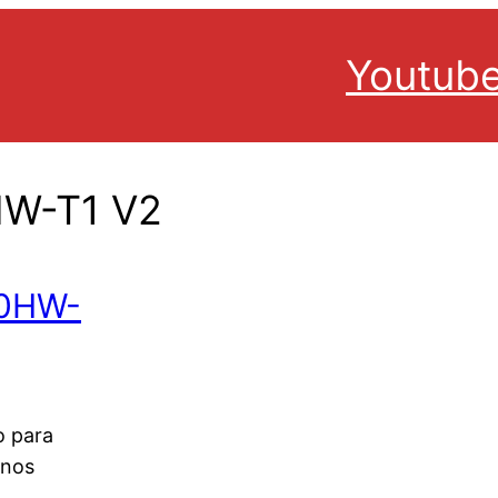
Youtub
HW-T1 V2
00HW-
o para
unos