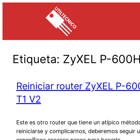
Saltar
al
contenido
Etiqueta:
ZyXEL P-600
Reiniciar router ZyXEL P-6
T1 V2
Este es otro router que tiene un atípico métod
reiniciarse y complicarnos, deberemos seguir 
específicos escasos pasos para hacerlo