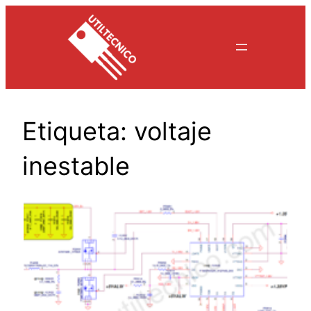
Saltar
al
contenido
Etiqueta:
voltaje
inestable