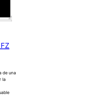
 FZ
a de una
 la
uable