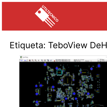
Saltar
al
contenido
Etiqueta:
TeboView De