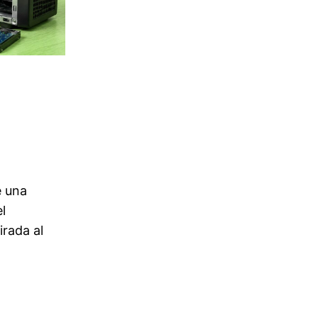
e una
l
rada al