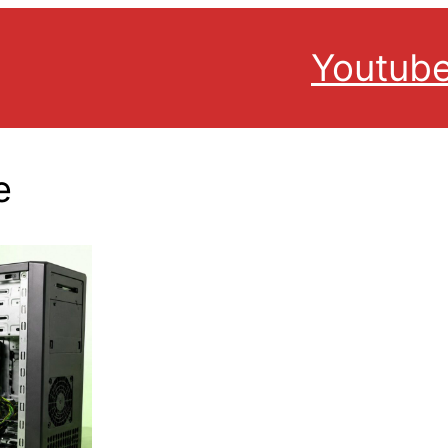
Youtub
e