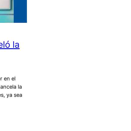
ló la
r en el
ancela la
es, ya sea