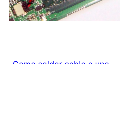
Como soldar cable a una
pila de notebook
A la hora de cambiar una pila a una laptop
(por ejemplo netbook conectar G5) podemos
encontrarnos diferentes situaciones, esta
montada sobre un porta-pilas, lo mas
sencillo, o lo complicado, la pila tiene…