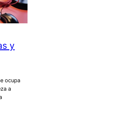
as y
se ocupa
eza a
a