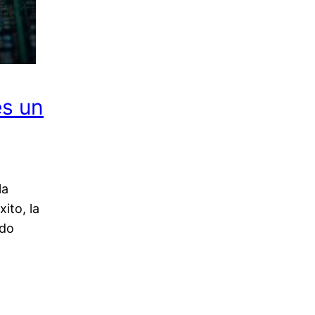
es un
la
xito, la
ado