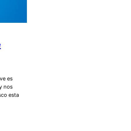
e
ve es
y nos
sco esta