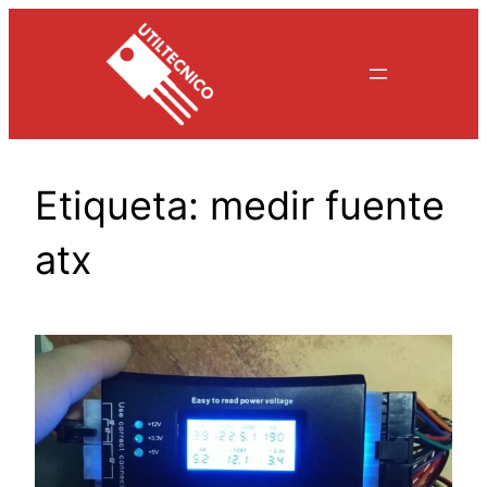
Saltar
al
contenido
Etiqueta:
medir fuente
atx