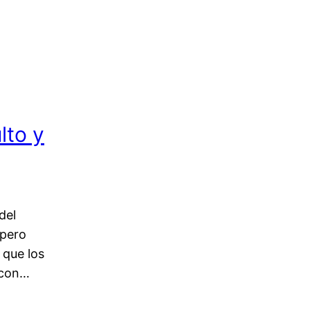
lto y
del
 pero
 que los
 con…