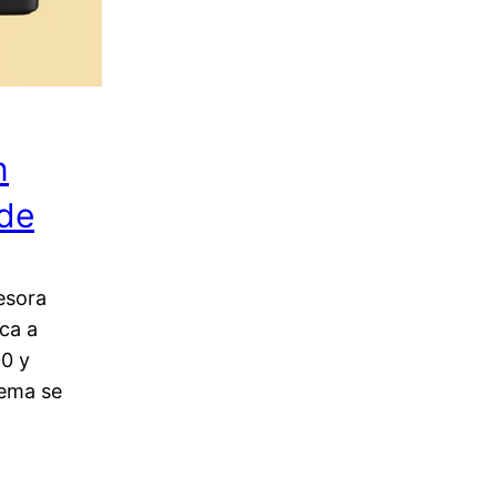
n
nde
esora
ca a
0 y
lema se