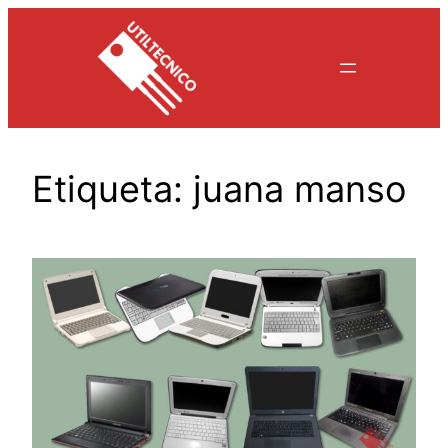
Saltar
al
contenido
Etiqueta:
juana manso