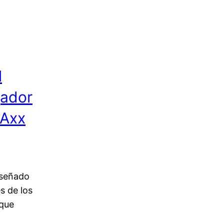
l
gador
BAxx
iseñado
s de los
 que