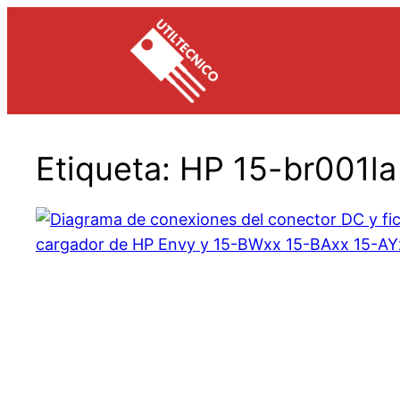
Saltar
al
contenido
Etiqueta:
HP 15-br001la