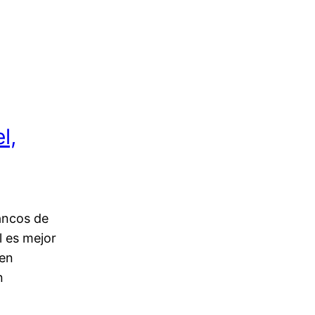
l,
ancos de
l es mejor
ben
n