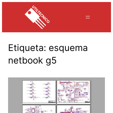
Saltar
al
contenido
Etiqueta:
esquema
netbook g5