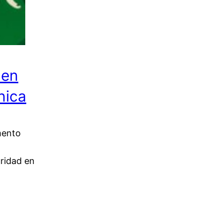
 en
nica
mento
uridad en