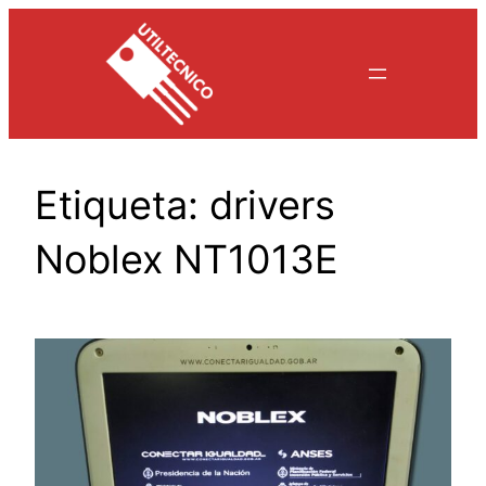
Saltar
al
contenido
Etiqueta:
drivers
Noblex NT1013E