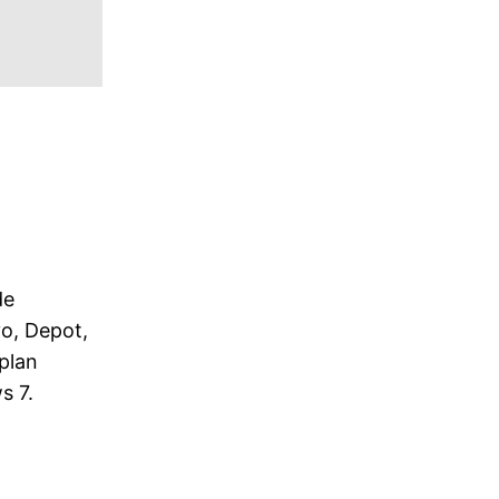
de
o, Depot,
plan
s 7.