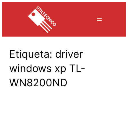
Saltar
al
contenido
Etiqueta:
driver
windows xp TL-
WN8200ND