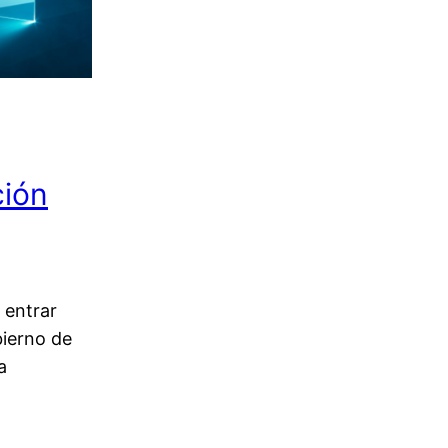
ción
 entrar
bierno de
a