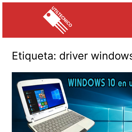
Saltar
al
contenido
Etiqueta:
driver window