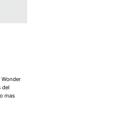
eo Wonder
 del
no mas