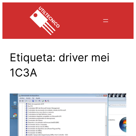
Saltar
al
contenido
Etiqueta:
driver mei
1C3A