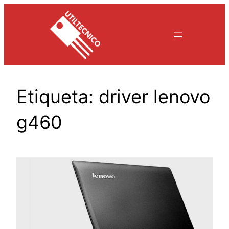
Saltar
al
contenido
Etiqueta:
driver lenovo
g460