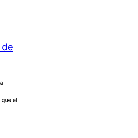
 de
ua
 que el