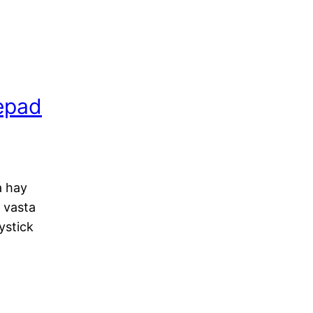
epad
a hay
 vasta
ystick