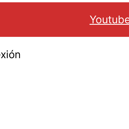
Youtub
xión