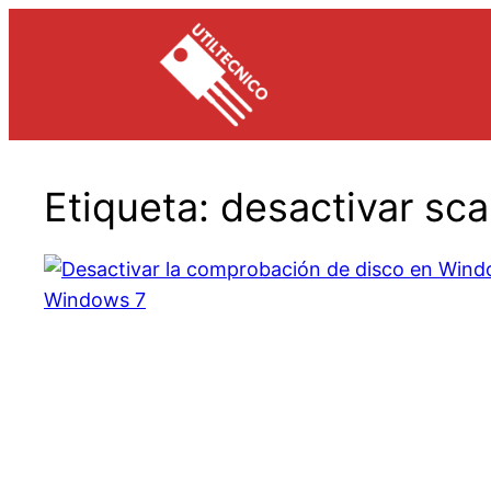
Saltar
al
contenido
Etiqueta:
desactivar sc