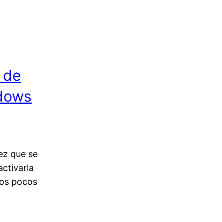
 de
ndows
ez que se
activarla
nos pocos