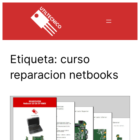
Saltar
al
contenido
Etiqueta:
curso
reparacion netbooks