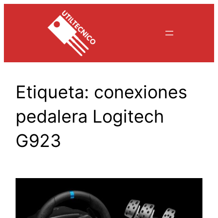
Saltar
al
contenido
Etiqueta:
conexiones
pedalera Logitech
G923